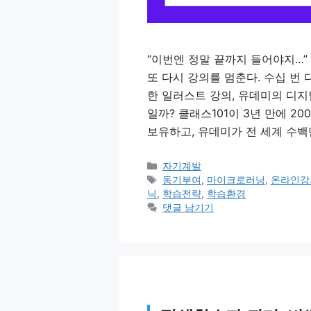
“이번엔 정말 끝까지 들어야지…” 
또 다시 강의를 멈춘다. 수십 번
한 일러스트 강의, 유데미의 디지털
일까? 클래스101이 3년 만에 2
보유하고, 유데미가 전 세계 수백
카
자기계발
테
태
동기부여
,
마이크로러닝
,
온라인강
고
그
닉
,
학습전략
,
학습환경
리
댓글 남기기