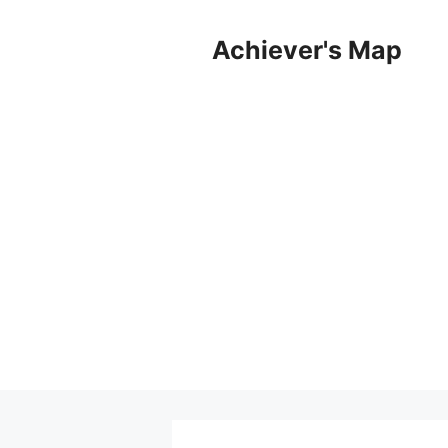
컨
텐
Achiever's Map
츠
로
건
너
뛰
기