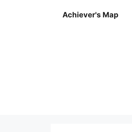
컨
텐
Achiever's Map
츠
로
건
너
뛰
기