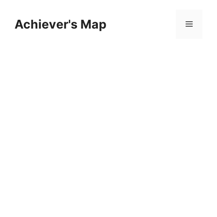
컨
텐
Achiever's Map
메
츠
로
뉴
건
너
뛰
기