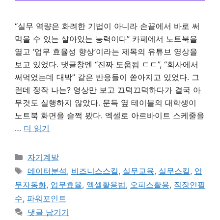
“실무 역량은 화려한 기법이 아니라 손끝에서 바로 써
먹을 수 있는 살아있는 능력이다” 카페에서 노트북을
열고 ‘업무 효율성 향상’이라는 제목의 유튜브 영상을
보고 있었다. 댓글창엔 “진짜 도움됨 ㄷㄷ”, “회사에서
써먹었는데 대박” 같은 반응들이 쏟아지고 있었다. 그
런데 정작 나는? 영상만 보고 끄덕끄덕하다가 결국 아
무것도 실행하지 않았다. 문득 옆 테이블의 대학생이
노트북 화면을 슬쩍 봤다. 엑셀로 아르바이트 스케줄을
…
더 읽기
카
자기계발
테
태
데이터분석
,
비즈니스스킬
,
실무교육
,
실무스킬
,
업
고
그
무자동화
,
업무효율
,
엑셀활용법
,
오피스활용
,
직장인필
리
수
,
파워포인트
댓글 남기기