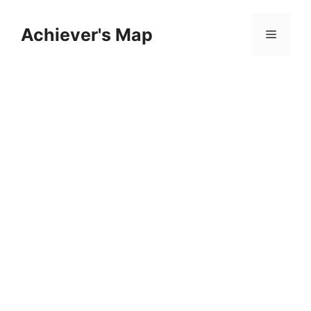
컨
텐
Achiever's Map
메
츠
로
뉴
건
너
뛰
기