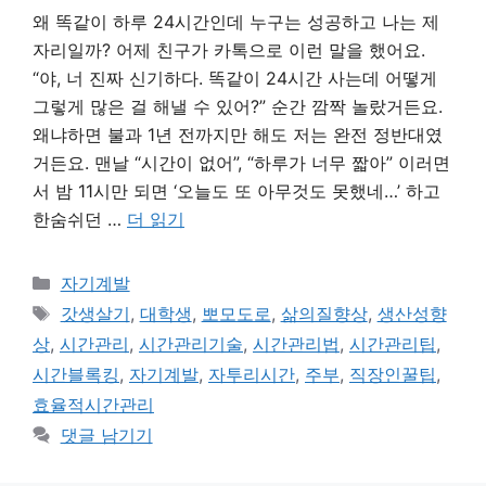
왜 똑같이 하루 24시간인데 누구는 성공하고 나는 제
자리일까? 어제 친구가 카톡으로 이런 말을 했어요.
“야, 너 진짜 신기하다. 똑같이 24시간 사는데 어떻게
그렇게 많은 걸 해낼 수 있어?” 순간 깜짝 놀랐거든요.
왜냐하면 불과 1년 전까지만 해도 저는 완전 정반대였
거든요. 맨날 “시간이 없어”, “하루가 너무 짧아” 이러면
서 밤 11시만 되면 ‘오늘도 또 아무것도 못했네…’ 하고
한숨쉬던 …
더 읽기
카
자기계발
테
태
갓생살기
,
대학생
,
뽀모도로
,
삶의질향상
,
생산성향
고
그
상
,
시간관리
,
시간관리기술
,
시간관리법
,
시간관리팁
,
리
시간블록킹
,
자기계발
,
자투리시간
,
주부
,
직장인꿀팁
,
효율적시간관리
댓글 남기기