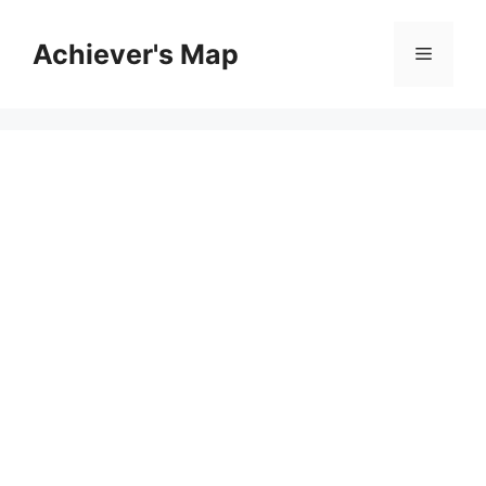
컨
텐
Achiever's Map
메
츠
로
뉴
건
너
뛰
기